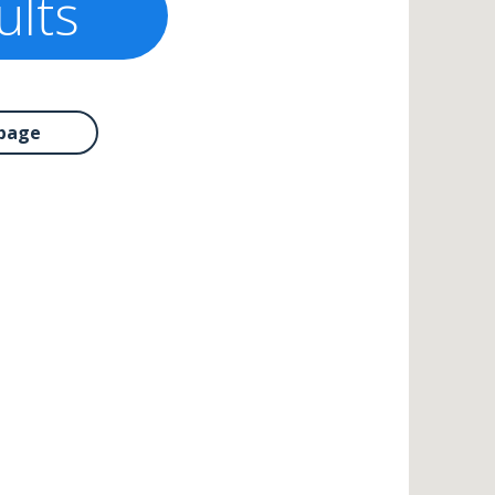
ults
page