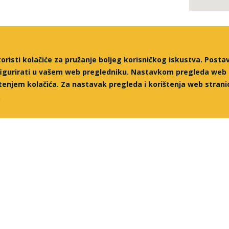
isti kolačiće za pružanje boljeg korisničkog iskustva. Posta
nfigurirati u vašem web pregledniku.
Nastavkom pregleda web 
štenjem kolačića. Za nastavak pregleda i korištenja web stra
.